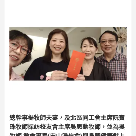
總幹事楊牧師夫妻，及北區同工會主席阮寶
珠牧師探訪校友會主席吳思勳牧師，並為吳
牧師 教會事奉(忠山浸信會)與身體健康獻上