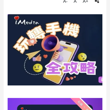
A-
A
A+