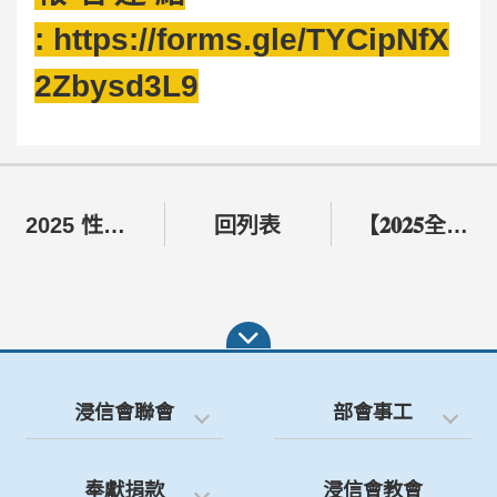
:
https://forms.gle/TYCipNfX
2Zbysd3L9
2025 性格管理學ICRT訓練系統
回列表
【𝟐𝟎𝟐𝟓全球華人浸信會青年宣教大會】 報名開始！
浸信會聯會
部會事工
奉獻捐款
浸信會教會