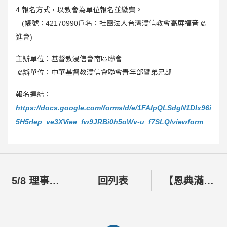
4.報名方式，以教會為單位報名並繳費。
(帳號：42170990戶名：社團法人台灣浸信教會高屏福音協
進會)
主辦單位：基督教浸信會南區聯會
協辦單位：中華基督教浸信會聯會青年部暨弟兄部
報名連結：
https://docs.google.com/forms/d/e/1FAIpQLSdgN1DIx96i
5H5rIep_ve3XViee_fw9JRBi0h5oWv-u_f7SLQ/viewform
5/8 理事長林牧師與兩位核心同工張主任及陳主任拜訪浸聯會總幹事楊牧師及師母
回列表
【恩典滿溢！北東區千人聯合聚會，同心合意興旺福音】