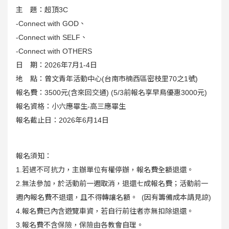
主 題：超頂3C
-Connect with GOD、
-Connect with SELF、
-Connect with OTHERS
日 期：2026年7月1-4日
地 點：曾文青年活動中心(台南市楠西區密枝里70之1號)
報名費：3500元(含來回交通) (5/3前報名享早鳥優惠3000元)
報名資格：小六應畢生-高三應畢生
報名截止日：2026年6月14日
報名須知：
1.若遇不可抗力，主辦單位有權停辦，報名費全額退還。
2.無法參加，於活動前一週取消，退還七成報名費；活動前一
週內報名費不退還，且不得轉讓名額。 (因有籌備成本請見諒)
4.報名費已內含遊覽車資，若自行前往者亦無扣除退還。
3.報名費不含保險，保險由各教會自理。