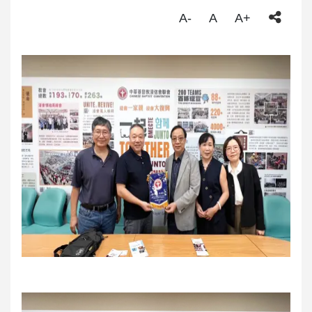
A-
A
A+