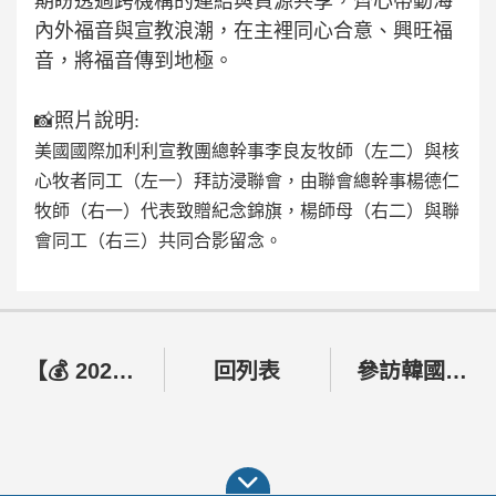
期盼透過跨機構的連結與資源共享，齊心帶動海
內外福音與宣教浪潮，在主裡同心合意、興旺福
音，將福音傳到地極。
📸
照片說明:
美國國際加利利宣教團總幹事李良友牧師（左二）與核
心牧者同工（左一）拜訪浸聯會，由聯會總幹事楊德仁
牧師（右一）代表致贈紀念錦旗，楊師母（右二）與聯
會同工（右三）共同合影留念。
【💰 2026 兒少理財營｜培養孩子受益一生的聖經理財智慧！✨】
回列表
參訪韓國巨濟島高峴教會、鎮海浸信教會及釜山浸信會