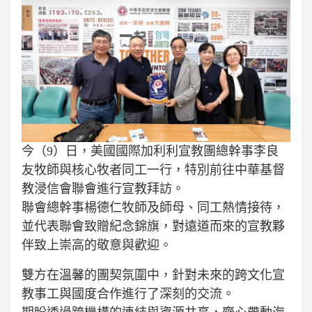
今（9）日，美國國際加利利宣教團總幹事李良
友牧師與核心牧者同工一行，特別前往中華基督
教浸信會聯會進行宣教拜訪。
聯會總幹事楊德仁牧師及師母、同工熱情接待，
並代表聯會致贈紀念錦旗，對遠道而來的宣教夥
伴致上崇高的敬意與歡迎。
雙方在溫馨的團契氛圍中，針對未來的跨文化宣
教事工與國度合作進行了深刻的交流。