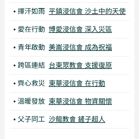
• 揮汗如雨
平鎮浸信會 沙土中的天使
• 愛在行動
博愛浸信會 深入災區
• 青年啟動
美崙浸信會 成為祝福
• 跨區連結
台東眾教會 支援復原
• 齊心救災
東華浸信會 在行動
• 溫暖發放
東華浸信會 物資關懷
• 父子同工
沙龍教會 鏟子超人