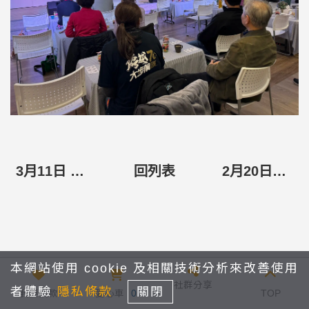
3月11日 高屏區牧者同工會 (牡丹石門浸信會)
回列表
2月20日台北市新北市牧者同工會(新春聯誼喝春酒)
本網站使用 cookie 及相關技術分析來改善使用
社群分享
者體驗
隱私條款
關閉
我要捐款
愛心車
0
TOP