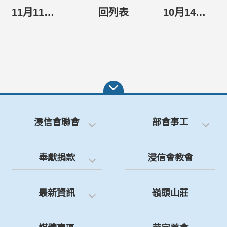
11月11日 「台南區」+「高屏區」聯合牧者同工會
回列表
10月14日 竹苗區牧者同工會-週一的一日遊
浸信會聯會
部會事工
奉獻捐款
浸信會教會
最新資訊
嶺頭山莊