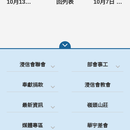
10月13日 高屏區同工會(茂林浸信會)
回列表
10月7日 台南區同工會(台南浸信會)
浸信會聯會
部會事工
奉獻捐款
浸信會教會
最新資訊
嶺頭山莊
媒體專區
華宇差會